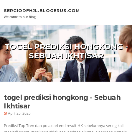
Skip to content
SERGIODFHJL.BLOGERUS.COM
Welcome to our Blog!
TOGEL PREDIKSI HONGKONG -
SEBUAH IKHTISAR
togel prediksi hongkong - Sebuah
Ikhtisar
April 25, 2025
Prediksi Top Tren dan pola dari end result HK sebelumnya sering kali
menjadi acuan, meskipun tidak ada jaminan akurasi. Beberapa pemain